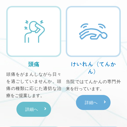
代わりに7月は以下の日を休診といたします。
7/17（木）18（金）19（土）22（火）
ご不便をおかけいたしますが、よろしくお願いいた
します。
2025.04.08
お知らせ
頭痛
けいれん（てんか
ん）
臨時休診のお知らせ
頭痛をがまんしながら日々
を過ごしていませんか。頭
当院ではてんかんの専門外
5/22（木）は九大病院での手術の執刀・指導のため
痛の種類に応じた適切な治
来を行っています。
終日休診といたします
療をご提案します。
ご不便をおかけいたしますが、よろしくお願いいた
詳細へ
詳細へ
します