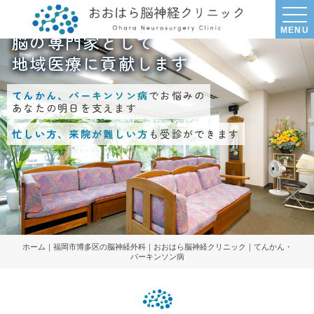
MENU
脳の専門家として
地域医療に貢献します
てんかん、パーキンソン病
でお悩みの
あなたの明日を支えます
忙しい方、来院が難しい方
も受診ができます
ホーム｜福岡市博多区の脳神経外科｜おおはら脳神経クリニック｜てんかん・
パーキンソン病