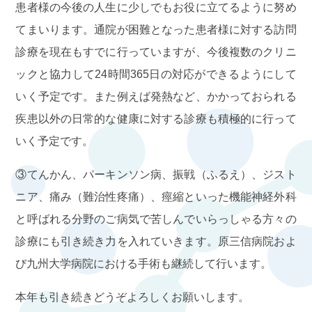
患者様の今後の人生に少しでもお役に立てるように努め
2/10（火）は九大病院での手術の執刀・指導のため
てまいります。通院が困難となった患者様に対する訪問
終日休診といたします
診療を現在もすでに行っていますが、今後複数のクリニ
ご不便をおかけいたしますが、よろしくお願いいた
ックと協力して24時間365日の対応ができるようにして
します
いく予定です。また例えば発熱など、かかっておられる
疾患以外の日常的な健康に対する診療も積極的に行って
2025.12.28
お知らせ
いく予定です。
WEB予約に関する変更について
③てんかん、パーキンソン病、振戦（ふるえ）、ジスト
2026年1月から、ホームページの『WEB予約』およ
ニア、痛み（難治性疼痛）、痙縮といった機能神経外科
びLineからの予約のサイトが変わります。
と呼ばれる分野のご病気で苦しんでいらっしゃる方々の
# アクセスの方法はこれまでと変わりません
診療にも引き続き力を入れていきます。原三信病院およ
# 現在すでにいただいているご予約を再度行う必要
び九州大学病院における手術も継続して行います。
はありません
本年も引き続きどうぞよろしくお願いします。
# アカウント登録をお願いいたします