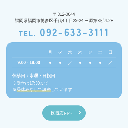
2026.07.01
お知らせ
〒812-0044
【重要】カード決済に関するお知らせと
福岡県福岡市博多区千代4丁目29-24 三原第3ビル2F
お詫び
092-633-3111
TEL.
最近、当院を過去に受診された際のカード決済につ
きまして、今になってカード会社から請求が行われ
月
火
水
木
金
土
日
る事例が発生しております。
9:00 - 18:00
●
●
／
●
●
●
／
この事象は、当院で
QUICPay、楽天Edy、iD
をご利
用いただいた一部の方に生じております。
休診日：水曜・日祝日
原因は、当院の決済手続きの不備により、これまで
受付は17:30まで
未確定となっていた決済情報が先月カード会社へ送
昼休みなしで診療
しています
信され、売上が確定したためです。
そのため、今回の請求は
過去にご利用いただいた際
医院案内へ
の決済に対するものであり、二重請求ではありませ
ん
。