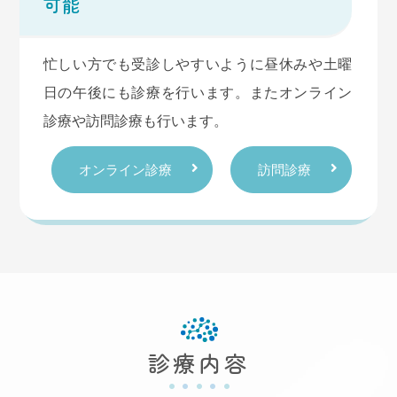
可能
6月の臨時休診のお知らせ
6/12（木）は九大病院での手術の執刀・指導のため
忙しい方でも受診しやすいように昼休みや土曜
終日休診といたします
日の午後にも診療を行います。またオンライン
6/17（火）の午後は重藤医師による外来の予定です
診療や訪問診療も行います。
が、今月は休診といたします。院長は午後から訪問
診療のため、クリニックでの診療の最終受付は12時
オンライン診療
訪問診療
となります。
ご不便をおかけいたしますが、よろしくお願いいた
します
2025.05.08
お知らせ
7-8月の休診（盆休み）について
診療内容
今年は8月のお盆は暦通り診療いたします。