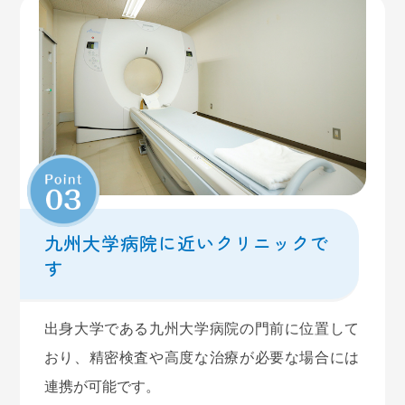
ご迷惑をおかけいたしますがよろしくお願いいたし
ます
2025.09.18
今年度のインフルエンザワクチンおよび
新型コロナウイルスの予防接種について
今年度のインフルエンザワクチンおよび新型コロナ
九州大学病院に近いクリニックで
ウイルスの予防接種は令和7年10月1日から行いま
す
す。費用は以下の通りです。
定期接種
出身大学である九州大学病院の門前に位置して
インフルエンザ 1,500円
おり、精密検査や高度な治療が必要な場合には
新型コロナウイルス 12,000円
【対象】
連携が可能です。