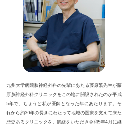
ます
お手数をおかけいたしますがどうぞよろしくお願い
いたします
2026.05.14
お知らせ
6月の臨時休診のお知らせ
6/9（火）は九大病院での手術の執刀・指導のため
終日休診といたします
ご不便をおかけいたしますが、よろしくお願いいた
九州大学病院脳神経外科の先輩にあたる藤原繁先生が藤
します
原脳神経外科クリニックをこの地に開設されたのが平成
5年で、ちょうど私が医師となった年にあたります。そ
れから約30年の長きにわたって地域の医療を支えて来た
2026.05.04
お知らせ
歴史あるクリニックを、御縁をいただき令和5年4月に継
5月の臨時休診のお知らせ