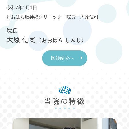
スマートフォンの方はアプリがありますので
こちら
令和7年1月1日
をご利用ください。
おおはら脳神経クリニック 院長 大原信司
使用法については
サイト
をご参照ください。
PCの方は
こちら
からも予約サイトにアクセスでき
院長
大原 信司
ます
（おおはら しんじ）
予約の際に必要となる「再診コード」は
医師紹介へ
M5KR9XM4
です
お手数をおかけいたしますが、どうぞよろしくお願
いいたします。
当院の特徴
2025.11.08
お知らせ
重要なお知らせ