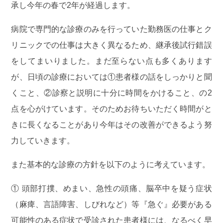
承し今年の春で2年が経過します。
5/12（火）は九大病院での手術の執刀・指導のため
病院で専門的な診療のみを行っていた勤務医の仕事とク
終日休診といたします
リニックでの仕事は大きく異なるため、継承後試行錯誤
ご不便をおかけいたしますが、よろしくお願いいた
をしてまいりました。
まだ至らない点も多くあります
します
が、日頃の診療においては①
患者様の話をしっかりと聞
くこと、②
診察と説明に十分に時間をかけること、
の2
2026.03.29
お知らせ
点を心がけています。そのためお待ちいただく時間がと
4月の臨時休診のお知らせ
きに長くなることがあり今年はその改善ができるよう努
力していきます。
4/7は所用のため午後より休診といたします（14時
～）
また基本的な診療の方針を以下のように考えています。
午前中の最終受付は12時45分となります
① 頭部打撲、めまい、急性の頭痛、脳卒中を疑う症状
ご迷惑をおかけいたしますがよろしくお願いいたし
（麻痺、言語障害、しびれなど）等『急ぐ』必要がある
ます
可能性のある症状
で受診された患者様には、なるべく早