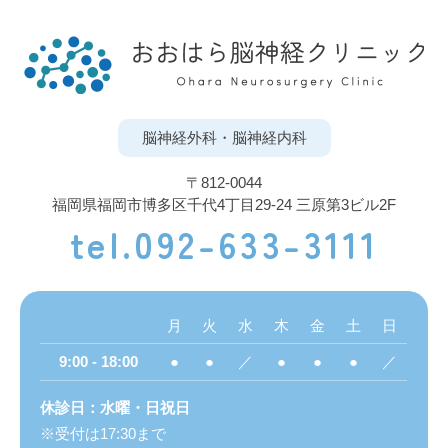
脳神経外科・脳神経内科
〒812-0044
福岡県福岡市博多区千代4丁目29-24 三原第3ビル2F
tel.092-633-3111
月
火
水
木
金
土
日
9:00 - 18:00
●
●
／
●
●
●
／
休診日：水曜・日祝日
受付は17:30まで