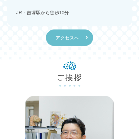
7月以降の診療体制についてのお知らせ
JR：吉塚駅から徒歩10分
これまで第３火曜日の午後は九州大学脳神経内科の
医師による診療を行ってきましたが、7月以降は以
下のように変更となります
アクセスへ
第
２
金曜日 午後 九州大学病脳神経外科医師
第３火曜日については午後も院長の診療となります
どうぞよろしくお願いいたします
ご挨拶
2026.06.13
お知らせ
7月の臨時休診のお知らせ
7/7 所用のため午後は休診となり、最終の受付は13
時となります
7/13 九州大学病院での手術のため終日休診となり