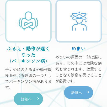
2025.03.28
お知らせ
帯状疱疹ワクチンの定期接種について
令和7年4月より帯状疱疹ワクチンの定期接種が
始まります
福岡市の方の自己負担額は
ふるえ・動作が遅く
めまい
生ワクチン（ビケン） 4,900円
なった
不活化ワクチン（シングリックス）12,000円ｘ2回
めまいの原因の一部は脳に
（パーキンソン病）
（計24,000円）
あり、その中には危険な病
となります
気も含まれます。放置する
手足や頭のふるえや動作緩
ことなく診察を受けること
慢を生じる原因の一つとし
月曜日～金曜日まで実施可能です
が必要です。
てパーキンソン病がありま
詳細は「ワクチン接種について」をご確認くだ
す。
さい
詳細へ
詳細へ