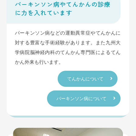
パーキンソン病やてんかんの診療
2025.11.04
お知らせ
に力を入れています
12月の臨時休診のお知らせ
パーキンソン病などの運動異常症やてんかんに
12/15（月） 九大病院での講義のため午前中休診
対する豊富な手術経験があります。また九州大
といたします
学病院脳神経内科のてんかん専門医によるてん
ご不便をおかけいたしますが、よろしくお願いいた
かん外来も行います。
します
てんかんについて
2025.10.04
パーキンソン病について
10月の臨時休診のお知らせ
10/27（月）は都合により午前中を休診といたしま
す
診療開始は14時となります