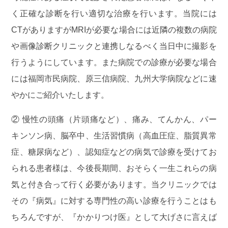
く正確な診断を行い適切な治療を行います。当院には
2026.02.08
お知らせ
CTがありますがMRIが必要な場合には近隣の複数の病院
2月の臨時休診のお知らせ
や画像診断クリニックと連携しなるべく当日中に撮影を
行うようにしています。また病院での診療が必要な場合
2/20（金）午前は向野医師が出張のため休診となり
には福岡市民病院、原三信病院、九州大学病院などに速
ます
やかにご紹介いたします。
14時からの院長の診療は予定通り行います
また先日もお伝えしておりますが、2/10（火）は終
② 慢性の頭痛（片頭痛など）、痛み、てんかん、パー
日休診の予定です
キンソン病、脳卒中、生活習慣病（高血圧症、脂質異常
ご不便をおかけいたしますが、よろしくお願いいた
症、糖尿病など）、認知症などの病気で診療を受けてお
します
られる患者様は、今後長期間、おそらく一生これらの病
気と付き合って行く必要があります。当クリニックでは
2026.01.31
お知らせ
その『病気』に対する専門性の高い診療を行うことはも
2月の臨時休診のお知らせ
ちろんですが、『かかりつけ医』として大げさに言えば