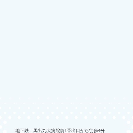
過去にご来院いただいた時点では、カードからの引
き落としは行われておりません。
また、一部の方では、カード利用明細上の
利用日
（年）が実際の受診日と異なって表示される
場合が
あります（月日は同じで年のみ異なる場合がありま
す）。
万が一、同一のご利用分について二重に引き落とし
が行われている場合は、お手数ですが当院までご連
絡くださいますようお願いいたします。
このたびは、突然お心当たりのない請求が表示さ
れ、ご心配とご迷惑をおかけしましたことを深くお
詫び申し上げます。
2026.06.13
お知らせ
地下鉄：馬出九大病院前1番出口から徒歩4分