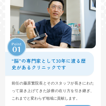
電子カルテシステムの更新に関する研修のため以下
の時間は診療ができなくなります
11/28（金） 12:30～14:00
ご迷惑をおかけいたしますがご理解の程よろしくお
願いいたします
2025.11.17
お知らせ
“脳”の専門家として30年に渡る歴
重要なお知らせ
史があるクリニックです
1月6日より電子カルテシステムの更新を行います。
これに伴い、しばらくの間、受付や診察の際に通常
前任の藤原繁院長とそのスタッフが長きにわた
よりお待ちいただく場合がございます。
って築き上げてきた診療の在り方を引き継ぎ、
ご不便をおかけいたしますが、より円滑で質の高い
これまでと変わらず地域に貢献します。
診療体制を整えるための対応ですので、