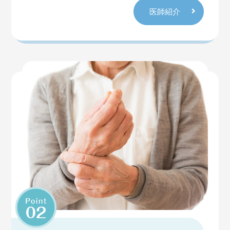
何卒ご理解とご協力のほどよろしくお願いいたしま
医師紹介
す
2025.11.11
お知らせ
年末年始の診療について
年内の最後の診療日は12月27日（土）です
12月28日～1月4日 年末年始の休み
1月5日（月） 研修のため休診
1月6日（火）から通常診療となります。
お急ぎのことがありましたらお電話（留守番電話に
かけていただくと緊急連絡先の番号を確認すること
ができます）あるいはホームページからメールにて
ご連絡ください。