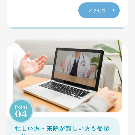
福岡市内に住民票（外国人登録を含む）があり、①
アクセス
または②に該当する方
①接種日当日に65歳以上
②接種日当日に60歳以上65歳未満で、心臓、じん
臓もしくは呼吸器の機能 または ヒト免疫不全ウイ
ルスによる免疫機能の障がいがある方（概ね、身体
障害者手帳1級相当）（上記障がい以外での身体障
害者手帳1級相当の方は該当しません）
一般
インフルエンザ 3,500円
新型コロナウイルス 16,000円
2025.05.17
お知らせ
忙しい方・来院が難しい方も受診